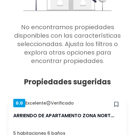
Amoblado
Bodega
Bodega
Mascota
Metro cerca
Oficina
Estacionamiento
Quincho
No encontramos propiedades
Ascensor
Balcón o terraza
disponibles con las características
Gimnasio
Piscina
seleccionadas. Ajusta los filtros o
Gastos comunes
explora otras opciones para
Lavandería
incluidos
encontrar propiedades.
Propiedades sugeridas
Borrar
Ver 53 arriendos
Hace 1 semana
0.0
Excelente
Verificado
ARRIENDO DE APARTAMENTO ZONA NORT...
5 habitaciones
|
6 baños