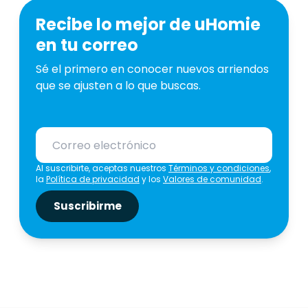
Recibe lo mejor de uHomie
en tu correo
Sé el primero en conocer nuevos arriendos
que se ajusten a lo que buscas.
Al suscribirte, aceptas nuestros
Términos y condiciones
,
la
Política de privacidad
y los
Valores de comunidad
.
Suscribirme
325.000.0
COP
345.000.000
COP
1.200.000.000
COP
4.000.00