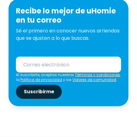
Recibe lo mejor de uHomie
en tu correo
Sé el primero en conocer nuevos arriendos
que se ajusten a lo que buscas.
Al suscribirte, aceptas nuestros
Términos y condiciones
,
la
Política de privacidad
y los
Valores de comunidad
.
Suscribirme
325.000.0
COP
345.000.000
COP
1.200.000.000
COP
4.000.00