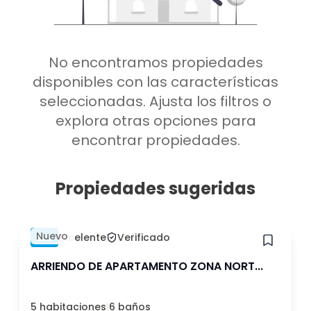
Amoblado
Bodega
Bodega
Mascota
Metro cerca
Oficina
Estacionamiento
Quincho
No encontramos propiedades
Ascensor
Balcón o terraza
disponibles con las características
Gimnasio
Piscina
seleccionadas. Ajusta los filtros o
Gastos comunes
explora otras opciones para
Lavandería
incluidos
encontrar propiedades.
Propiedades sugeridas
Borrar
Ver 53 arriendos
Hace 1 semana
Nuevo
0.0
Excelente
Verificado
ARRIENDO DE APARTAMENTO ZONA NORT...
5 habitaciones
|
6 baños