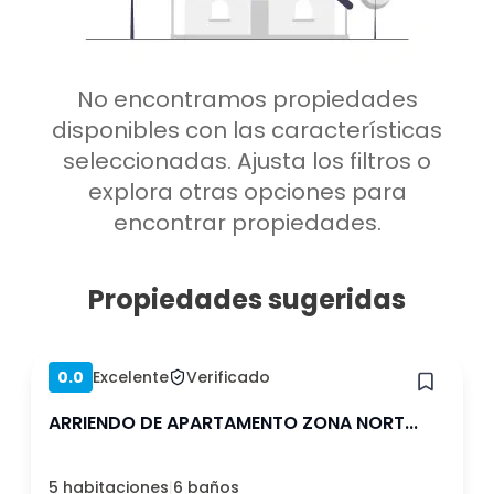
Amoblado
Bodega
Bodega
Mascota
Metro cerca
Oficina
Estacionamiento
Quincho
No encontramos propiedades
Ascensor
Balcón o terraza
disponibles con las características
Gimnasio
Piscina
seleccionadas. Ajusta los filtros o
Gastos comunes
explora otras opciones para
Lavandería
incluidos
encontrar propiedades.
Propiedades sugeridas
Borrar
Ver 53 arriendos
Hace 1 semana
0.0
Excelente
Verificado
ARRIENDO DE APARTAMENTO ZONA NORT...
5 habitaciones
|
6 baños