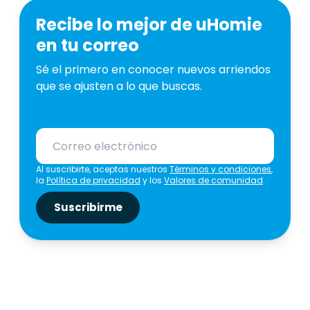
Recibe lo mejor de uHomie
en tu correo
Sé el primero en conocer nuevos arriendos
que se ajusten a lo que buscas.
Al suscribirte, aceptas nuestros
Términos y condiciones
,
la
Política de privacidad
y los
Valores de comunidad
.
Suscribirme
325.000.0
COP
345.000.000
COP
1.200.000.000
COP
4.000.00