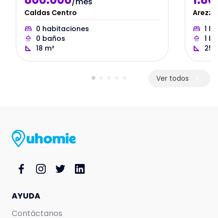
/mes
Caldas Centro
Arezzo
0
habitaciones
1
ha
0
baños
1
ba
18
m²
25
Ver todos
AYUDA
Contáctanos