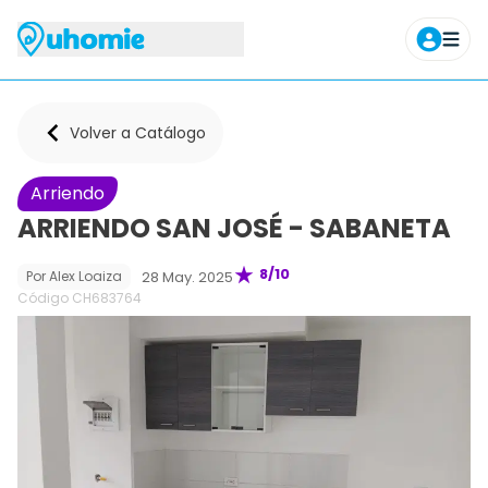
Agendar tour
Volver a Catálogo
Arriendo
ARRIENDO SAN JOSÉ - SABANETA
8
/10
28 May. 2025
Por
Alex Loaiza
Código CH
683764