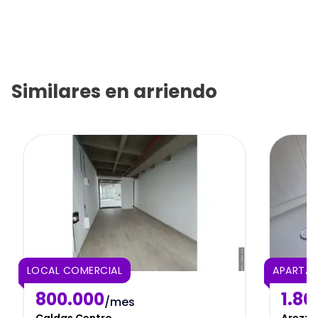
Similares en
arriendo
LOCAL COMERCIAL
APARTAE
800.000
1.80
/mes