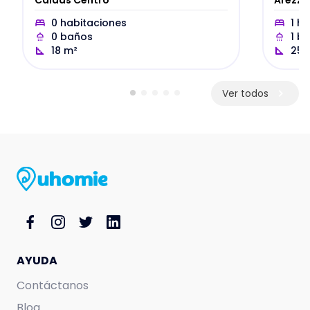
Caldas Centro
Arezzo
0
habitaciones
1
ha
0
baños
1
ba
18
m²
25
Ver todos
AYUDA
Contáctanos
Blog