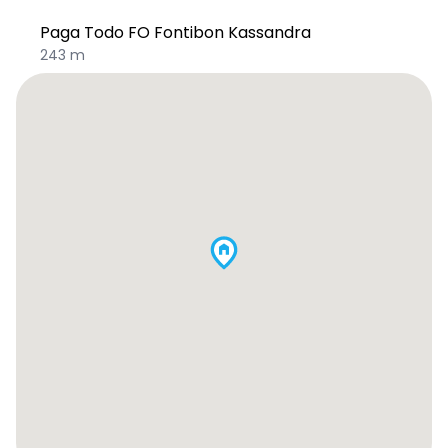
Paga Todo FO Fontibon Kassandra
243 m