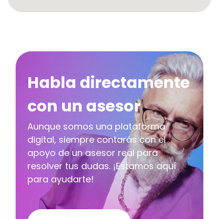
Habla directamente
con un asesor
Aunque somos una plataforma
digital, siempre contarás con el
apoyo de un asesor real para
resolver tus dudas. ¡Estamos aquí
para ayudarte!