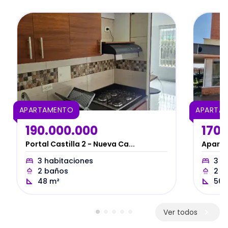
APARTAMENTO
APARTA
190.000.000
170.
Portal Castilla 2 - Nueva Ca...
Aparta
3
habitaciones
3
ha
2
baños
2
b
48
m²
56
Ver todos