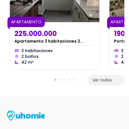
APARTAMENTO
APARTA
225.000.000
190.
Apartamento 3 habitaciones 2...
Portal 
3
habitaciones
3
ha
2
baños
2
b
42
m²
48
Ver todos