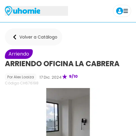
Agendar tour
Volver a Catálogo
Arriendo
ARRIENDO OFICINA LA CABRERA
9
/10
17 Dic. 2024
Por
Alex Loaiza
Código CH
676198