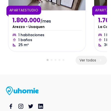
APARTAESTUDIO
APARTAE
1.800.000
1.70
/mes
Arezzo - Usaquen
La Con
1
habitaciones
1
ha
1
baños
1
ba
25
m²
30
Ver todos