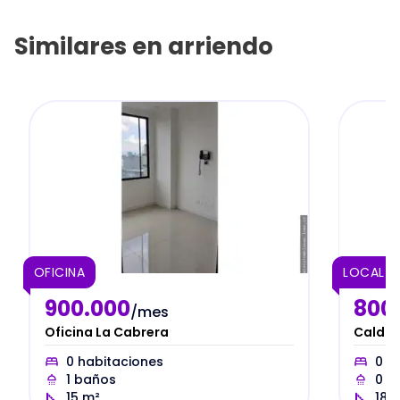
Similares en
arriendo
OFICINA
LOCAL C
900.000
800
/mes
Oficina La Cabrera
Caldas
0
habitaciones
0
ha
1
baños
0
b
15
m²
18
m