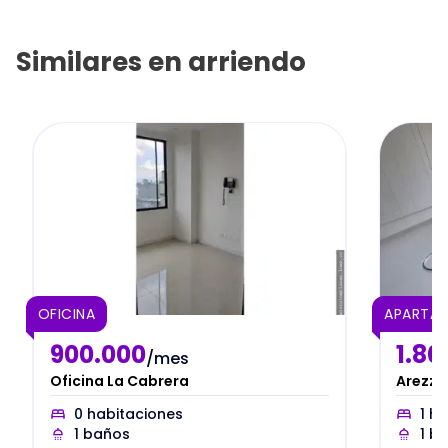
Similares en
arriendo
OFICINA
APARTAE
900.000
1.80
/mes
Oficina La Cabrera
Arezzo
0
habitaciones
1
ha
1
baños
1
ba