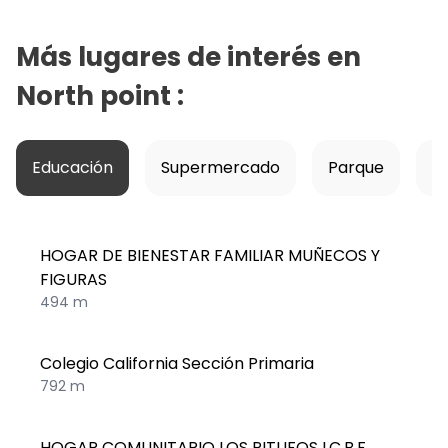
Más lugares de interés en
North point
:
Educación
Supermercado
Parque
Ho
HOGAR DE BIENESTAR FAMILIAR MUÑECOS Y
FIGURAS
494 m
Colegio California Sección Primaria
792 m
HOGAR COMUNITARIO LOS PITUFOS I.C.B.F