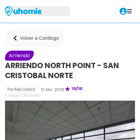
Agendar tour
Volver a Catálogo
Arriendo
ARRIENDO NORTH POINT - SAN
CRISTOBAL NORTE
10
/10
12 Abr. 2025
Por
Alex Loaiza
Código CH
67fa90