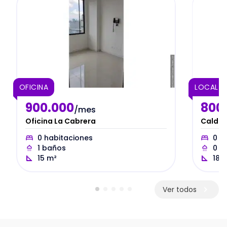
OFICINA
LOCAL C
900.000
800
/mes
Oficina La Cabrera
Caldas
0
habitaciones
0
ha
1
baños
0
b
15
m²
18
m
Ver todos