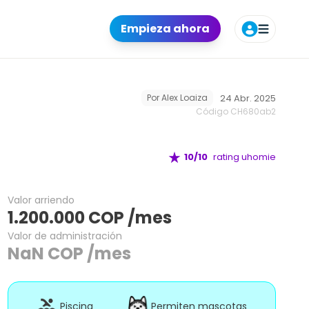
odidades
Requisitos
Ubicación
Agendar tour
Empieza ahora
24 Abr. 2025
Por
Alex Loaiza
Código CH
680ab2
10
/10
rating uhomie
Valor arriendo
1.200.000
COP
/mes
Valor de administración
NaN
COP
/mes
Piscina
Permiten mascotas